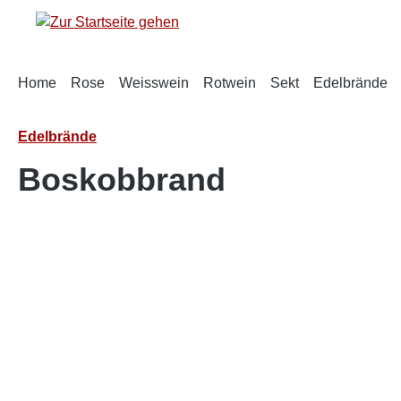
springen
Zur Hauptnavigation springen
Home
Rose
Weisswein
Rotwein
Sekt
Edelbrände
Edelbrände
Boskobbrand
Bildergalerie überspringen