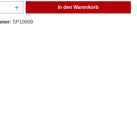
Anzahl: Gib den gewünschten Wert ein oder
In den Warenkorb
mmer:
SP10009