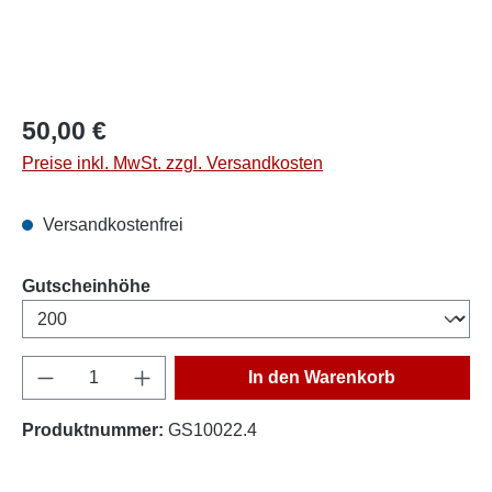
50,00 €
Preise inkl. MwSt. zzgl. Versandkosten
Versandkostenfrei
auswählen
Gutscheinhöhe
Produkt Anzahl: Gib den gewünschten Wert e
In den Warenkorb
Produktnummer:
GS10022.4