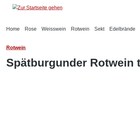
springen
Zur Hauptnavigation springen
Home
Rose
Weisswein
Rotwein
Sekt
Edelbrände
Rotwein
Spätburgunder Rotwein 
Bildergalerie überspringen