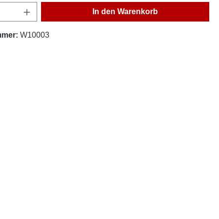
Anzahl: Gib den gewünschten Wert ein oder
In den Warenkorb
mmer:
W10003