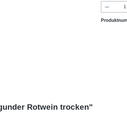
Produkt 
Produktnu
gunder Rotwein trocken"